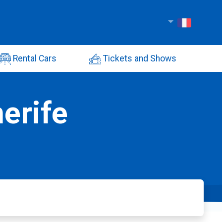
Rental Cars
Tickets and Shows
erife