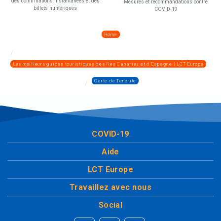
des confirmations instantanées et des
Mesures et recommandations contre
billets numériques
COVID-19
Home
Les meilleurs guides touristiques des îles Canaries et d'Espagne | LCT Europe
Carte de Tenerife
COVID-19
Aide
LCT Europe
Travaillez avec nous
Social