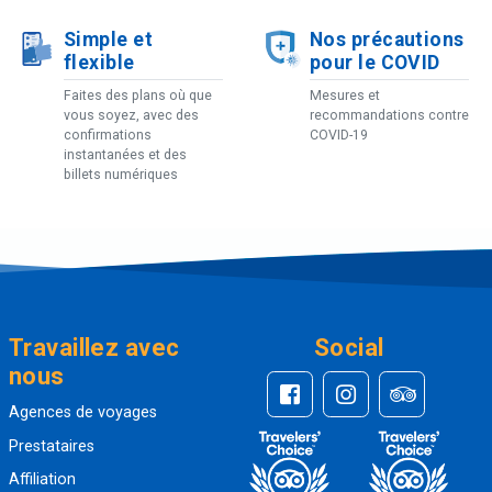
Simple et
Nos précautions
flexible
pour le COVID
Faites des plans où que
Mesures et
vous soyez, avec des
recommandations contre
confirmations
COVID-19
instantanées et des
billets numériques
Travaillez avec
Social
nous
Agences de voyages
Prestataires
Affiliation