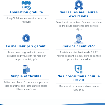
Une merveilleuse occasion d&#39;apprendre à
Annulation gratuite
Seules les meilleures
connaître notre île d&#39;une manière différente dans
excursions
Jusqu'à 24 heures avant le début de
une Jeep
l'activité
Sélectionné parmi tant d'autres pour vivre
la meilleure expérience lors de votre
séjour
Plus de détails et réserver
Le meilleur prix garanti
Service client 24/7
Nous prenons grand soin de nos
Assistance téléphonique de 8 à 22
activités pour vous offrir le meilleur
heures pendant les 365 jours de l'année
rapport qualité / prix.
pour votre commodité
Simple et flexible
Nos précautions pour le
COVID
Faites des plans où que vous soyez, avec
des confirmations instantanées et des
Mesures et recommandations contre
billets numériques
COVID-19