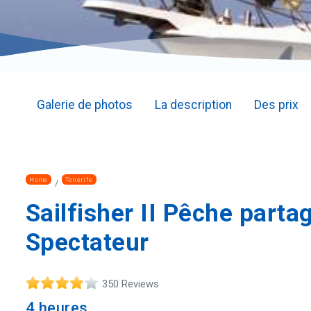
Galerie de photos
La description
Des prix
Home
Tenerife
Sailfisher II Pêche parta
Spectateur
350 Reviews
4 heures