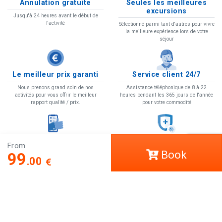
Annulation gratuite
Seules les meilleures
excursions
Jusqu'à 24 heures avant le début de
l'activité
Sélectionné parmi tant d'autres pour vivre
la meilleure expérience lors de votre
séjour
Le meilleur prix garanti
Service client 24/7
Nous prenons grand soin de nos
Assistance téléphonique de 8 à 22
activités pour vous offrir le meilleur
heures pendant les 365 jours de l'année
rapport qualité / prix.
pour votre commodité
Simple et flexible
Nos précautions pour le
From
COVID
Faites des plans où que vous soyez, avec
Book
99
.00
des confirmations instantanées et des
Mesures et recommandations contre
billets numériques
COVID-19