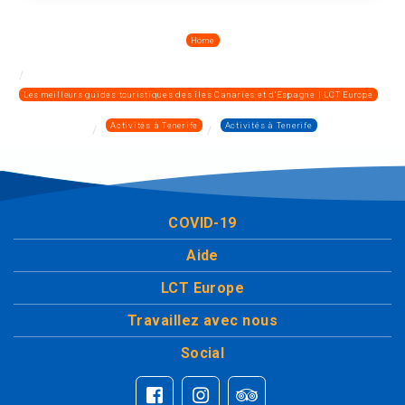
Home
Les meilleurs guides touristiques des îles Canaries et d'Espagne | LCT Europe
Activités à Tenerife
Activités à Tenerife
COVID-19
Aide
LCT Europe
Travaillez avec nous
Social