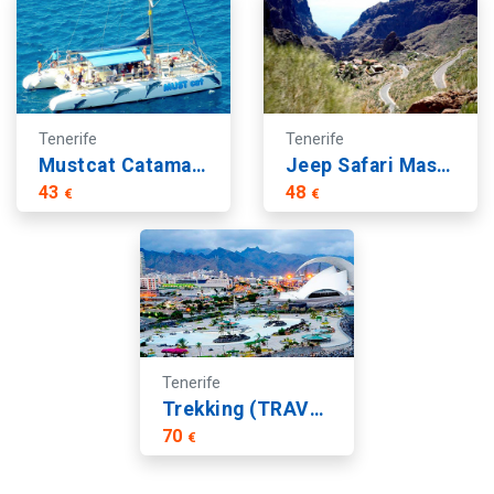
Tenerife
Tenerife
Mustcat Catamarán Excursion En Bateau 3 H
Jeep Safari Masca Départ du Nord
43
48
€
€
Tenerife
Trekking (TRAVEL Tenerife) Masca + Barco
70
€