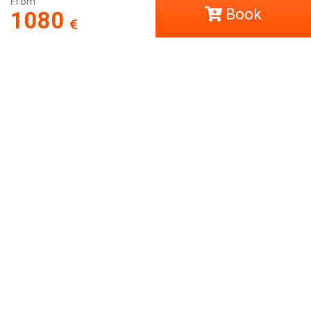
From
Book
1080
COVID-19
Aide
LCT Europe
Travaillez avec nous
Social
Leave us your comment
Légal