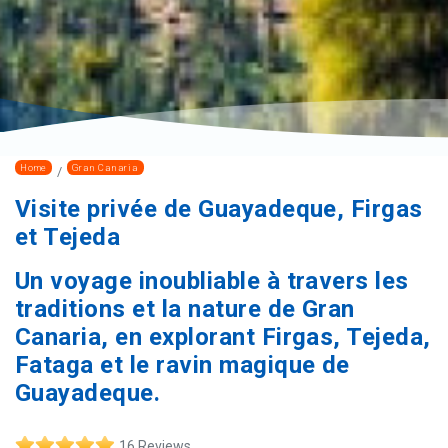
Home
Gran Canaria
Visite privée de Guayadeque, Firgas
et Tejeda
Un voyage inoubliable à travers les
traditions et la nature de Gran
Canaria, en explorant Firgas, Tejeda,
Fataga et le ravin magique de
Guayadeque.
16 Reviews